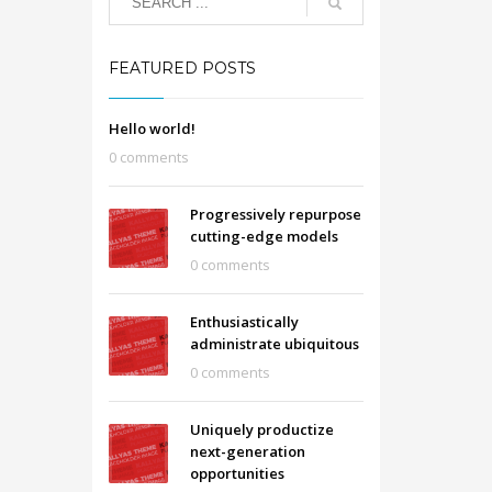
FEATURED POSTS
Hello world!
0 comments
Progressively repurpose
cutting-edge models
0 comments
Enthusiastically
administrate ubiquitous
0 comments
Uniquely productize
next-generation
opportunities