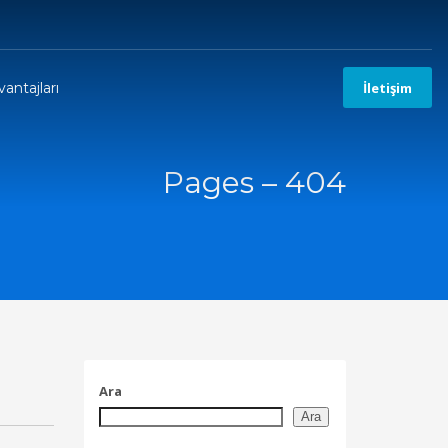
antajları
İletişim
Pages – 404
Ara
Ara