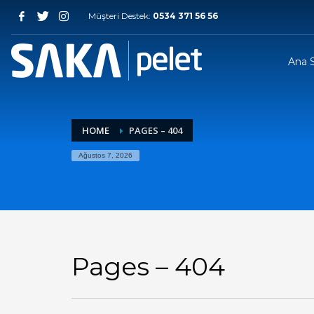
Müşteri Destek:
0534 371 56 56
Ana 
HOME
PAGES – 404
Ağustos 7, 2026
Pages – 404